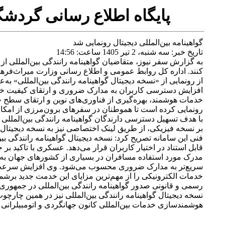
پايگاه اطلاع رسانی گردش
گواهینامه بین‌المللی دیجیتال رونمایی شد
تاريخ خبر:
سه شنبه، 2 تير 1405 ساعت: 14:56
به گزارش سفر نیوز، متقاضیان گواهینامه رانندگی بین‌المللی از
کنند. اداره کل روابط عمومی و اطلاع رسانی وزارت میراث‌فره
از رونمایی از «نسخه دیجیتال گواهینامه رانندگی بین‌المللی» ب
افزایش دسترسی کاربران به مدارک ضروری و ارتقای کیفیت خدما
خدمات هوشمند، بهره‌گیری از فناوری‌های نوین و ارتقای سطح خدم
رونمایی کرده است تا هموطنان در سفرهای برون‌مرزی از امکان 
با هدف تسهیل دسترسی دارندگان گواهینامه رانندگی بین‌الملل
بر نسخه فیزیکی، از طریق لینک اختصاصی نیز به نسخه دیجیتال گو
فنی این سامانه تصریح کرد: نسخه دیجیتال گواهینامه رانندگی ب
قابل استناد در اختیار کاربران قرار می‌دهد. عسکری با تاکید بر ج
مدرک مورد استفاده مسافران در بسیاری از کشورهای جهان به ش
سریع‌تر به مدارک ضروری محسوب می‌شود. وی افزایش سرعت دس
خدمات الکترونیکی را از مهم‌ترین مزایای این خدمت جدید برشمرد.
رسمی و قانونی صدور گواهینامه رانندگی بین‌المللی در جمهوری 
نسخه دیجیتال گواهینامه رانندگی بین‌المللی نیز در همین چارچ
هوشمندسازی خدمات بین‌المللی کانون جهانگردی و اتومبیلرانی به