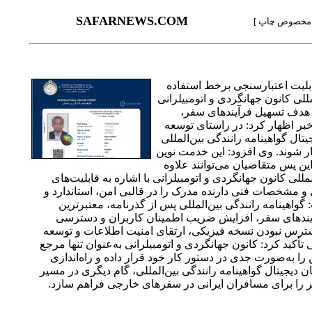
SAFARNEWS.COM
مخصوص چاپ ]
قابلیت اعتبارسنجی برخط استفاده
ی کانون جهانگردی و اتومبیلرانی
با هدف تسهیل فرآیندهای سفر،
بر اظهار کرد: در راستای توسعه
ال گواهینامه رانندگی بین‌المللی
ر شوند. وی افزود: این خدمت نوین
ن پس متقاضیان می‌توانند علاوه
لی کانون جهانگردی و اتومبیلرانی با اشاره به قابلیت‌های
 و مشخصات فنی دارنده مدرک را در قالبی امن، استاندارد و
: گواهینامه رانندگی بین‌المللی پس از گذرنامه، معتبرترین
رآیندهای سفر، افزایش ضریب اطمینان کاربران و دسترسی
ترس نبودن نسخه فیزیکی، ارتقای امنیت اطلاعات و توسعه
أکید کرد: کانون جهانگردی و اتومبیلرانی به‌عنوان تنها مرجع
ا به‌صورت جدی در دستور کار خود قرار داده و راه‌اندازی
دیجیتال گواهینامه رانندگی بین‌المللی، گام دیگری در مسیر
مدتر را برای مسافران ایرانی در سفرهای خارجی فراهم سازد.