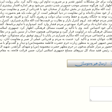
دولت برای حل مشکلات کشور تقدیر و بر ضرورت تداوم این روند تأکید کرد. بنابر روایت ایرنا، 
ن اظهار کرد: هرگونه سستی موجب جسورتر شدن دشمن می‌شود و هر اندازه اقتدار بیشتری ا
 آیت الله مکارم شیرازی در بخش دیگری از سخنان خود با قدردانی از صبر و مقاومت مردم،
از خود نشان داده‌اند و این مقاومت در دنیا کم‌نظیر است. از این ملت باید هم به‌صورت زبا
رت توجه به جایگاه رهبری و حفظ وحدت میان دولت و رهبری تأکید کرد و افزود: هرچه فاص
 مردم خواهد شد. لزوم کنترل بازار و نظارت بر قیمت‌ها آیت الله مکارم شیرازی، کنترل با
نباید اجازه داد برخی افراد سودجو بر مردم فشار وارد کنند. امیدوارم با تداوم برنامه‌ها، گ
زندگی خود احساس کنند. وی با تأکید بر اهمیت مسائل فرهنگی، اظهار کرد: جمهوری اسلامی
مسائل فرهنگی باید در اولویت قرار گیرد و موضوعاتی همچون حجاب از سنین پایین و در نظ
تی و اجتماعی مردم آیت الله مکارم شیرازی در پایان با آرزوی توفیق برای مسئولان، خواس
ات جوانان شدند و تأکید کرد: خدمت به مردم و قدردانی عملی از صبر و مقاومت آنان، زمی
س جمهور امروز به منظور زیارت حرم حضرت فاطمه معصومه(س) و دیدار و گفت‌وگو با مرا
ضور بر مزار علمای مدفون در حرم مطهر حضرت معصومه (س) و شهدای گرانقدر، شهید لاریج
رئیس فقید ستاد کل نیروهای مسلح جمهوری اسلامی ایران، ضمن قرائت فاتحه، به مقام ش