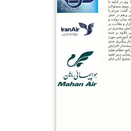
وی در ادامه با
ز سوی مسئولان
 گفت: مردم با
نی و هم در عمل
له میان دولت و
زار و نظارت بر
شایش بیشتری در
 علاوه بر جنبه
ام آموزشی مورد
تار پیگیری جدی
نه‌ساز افزایش
جع عظام تقلید
انی دبیر فقید
امخ آنان ادای