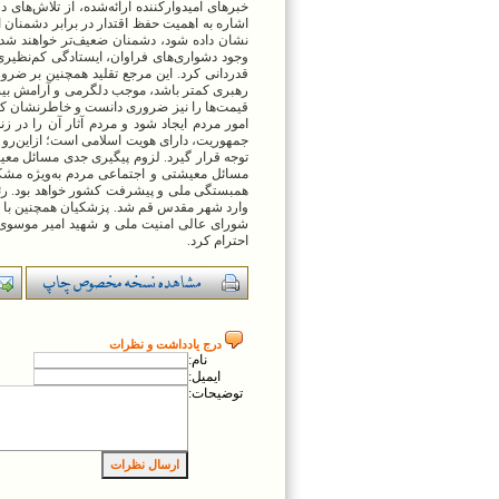
خبرهای امیدوارکننده ارائه‌شده، از تلاش‌های 
اشاره به اهمیت حفظ اقتدار در برابر دشمنا
نشان داده شود، دشمنان ضعیف‌تر خواهند شد.
وجود دشواری‌های فراوان، ایستادگی کم‌نظیری 
قدردانی کرد. این مرجع تقلید همچنین بر ضرو
رهبری کمتر باشد، موجب دلگرمی و آرامش بیشتر
قیمت‌ها را نیز ضروری دانست و خاطرنشان کرد: 
امور مردم ایجاد شود و مردم آثار آن را در 
جمهوریت، دارای هویت اسلامی است؛ ازاین‌رو 
توجه قرار گیرد. لزوم پیگیری جدی مسائل معیش
مسائل معیشتی و اجتماعی مردم به‌ویژه مشکل
همبستگی ملی و پیشرفت کشور خواهد بود. رئی
وارد شهر مقدس قم شد. پزشکیان همچنین با ح
شورای عالی امنیت ملی و شهید امیر موسوی، 
احترام کرد.
درج يادداشت و نظرات
نام:
ايميل:
توضيحات: