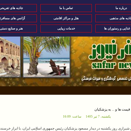
درباره ما
تماس با ما
جاذبه های تفریحی
اذبه های مذهبی
هتل و مراکز اقامتی
آژانس های مسافرت
 غذایی و رستوران ها
خدمات زیبایی
هنر و صنایع دستی
قیمت ها و ... به پزشکیان
يکشنبه، 7 تير 1405 ساعت: 16:09
م شیرازی روز یکشنبه در دیدار مسعود پزشکیان رئیس جمهوری اسلامی ایران، با ابراز خرسندی