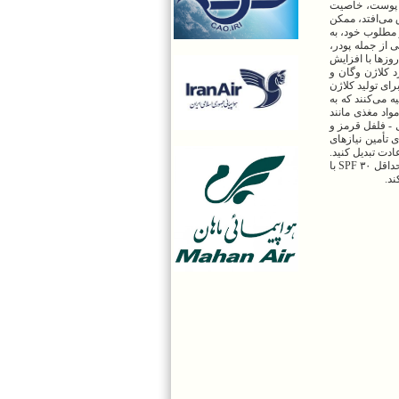
د پوست، خاصیت
 می‌افتد، ممکن
 مطلوب خود، به
 از جمله پودر،
وزها با افزایش
 کلاژن وگان و
رای تولید کلاژن
 می‌کنند که به
واد مغذی مانند
قال - فلفل قرمز و
 تأمین نیازهای
ک عادت تبدیل کنید.
این اقدام می‌تواند از تجزیه کلاژن پوست توسط اشعه ماوراء بنفش خورشید جلوگیری کند. از کرم ضد آفتاب طیف گسترده استفاده کنید که حداقل SPF ۳۰ با
ند.