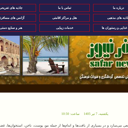
درباره ما
تماس با ما
جاذبه های تفریحی
اذبه های مذهبی
هتل و مراکز اقامتی
آژانس های مسافرت
 غذایی و رستوران ها
خدمات زیبایی
هنر و صنایع دستی
يکشنبه، 7 تير 1405 ساعت: 10:50
 می‌سازد و در بسیاری از بافت‌ها و اندام‌ها از جمله مو، پوست، ناخن، استخوان‌ها، غضر