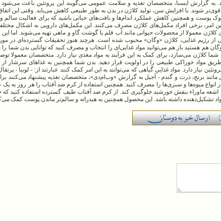
ود. به گزارش ایسنا، متخصصان تغذیه و سلامت عمومی می‌گویند این پروتئین باعث می‌شو
قوی‌تر شوند. با افزایش سن، تولید کلاژن در بدن به طور طبیعی کاهش می‌یابد. وقتی این اتفاق
ک پوست و همچنین کاهش عملکرد اندام‌ها و بافت‌های حیاتی باشید که برای فعالیت سالم و
این امر، برخی افراد مکمل‌های کلاژن مصرف می‌کنند. این مکمل‌های دارویی به اشکال مختلفی
اژن معمولا از محصولات حیوانی مانند آب قلم یا گوشت گاو و ماهی تهیه می‌شوند. اما این ر
ی از رژیم غذایی، کلاژن «وگان» محبوب شده است. هرچند هنوز تحقیقات گسترده‌ای در مورد
وگان هم هستید باز هم می‌توانید مواد غذایی‌ای را انتخاب و مصرف کنید که توانایی بدن‌ شما را ب
ما کلاژن می‌سازد، برای کمک به این فرآیند به مواد مغذی نیاز دارد. متخصصان معمولا توصیه
ریق مواد خوراکی طبیعی را در اولویت قرار دهید. بدن شما همچنین به غذاهای سرشار از م
ین پروتئین نیاز دارد. مواد غذاییِ گیاهی که می‌توانند به این امر کمک کنند عبارتند از: - لوبیا - پرت
مانند برنج، ذرت و گندم - آجیل به گزارش «وب‌ام‌دی»، متخصصان تغذیه پیشنهاد می‌کنند برای
ج تا ۹ وعده حتی کوچک از انواع میوه‌ها و سبزی‌ها را مصرف کنید. همچنین استفاده از کرم ضد آفتاب را هر روز به ی
واد تشکیل‌دهنده داشته باشد. این محصول همچنین به هیدراته و سالم‌تر ماندن پوست کمک می‌ک