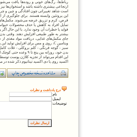
رباط‌ها، رگ‌های خونی و روده‌ها یافت می‌ش
ارتجاعی بیشتری داشته باشد و استخوان‌ها نیز 
است شاهد تغییراتی چون افتادگی و چین و چرو
این پروتئین وابسته هستند. برای جلوگیری از 
قرص، کرم و تزریق عرضه می‌شوند. مکمل‌های کل
تمایل افراد به کاهش یا حذف محصولات حیوان
فواید یا خطرات آن وجود ندارد. با این حال اگر 
بیشتر به طور طبیعی افزایش دهند. وقتی بدن ش
جای مکمل‌های غذایی، دریافت مواد مغذی از ط
ویتامین C، روی و مس برای افزایش تولید ا
سبز - گوجه فرنگی - کلم بروکلی - غلات کامل 
بدن خود، روزانه بین پن
اکسید روی یا دی اکسید تیتانیوم ذکر شده در م
درج يادداشت و نظرات
نام:
ايميل:
توضيحات: