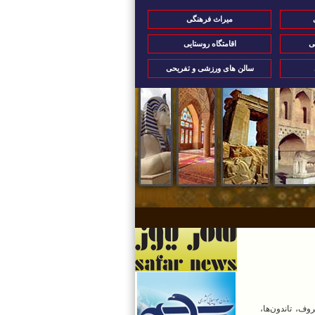
میراث فرهنگی
ی
اقامتگاه روستایی
سالن های ورزشی و تفریحی
وف، تاندون‌ها،