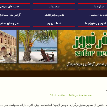
درباره ما
تماس با ما
جاذبه های تفریحی
اذبه های مذهبی
هتل و مراکز اقامتی
آژانس های مسافرت
 غذایی و رستوران ها
خدمات زیبایی
هنر و صنایع دستی
ن
سه شنبه، 4 آذر 1404 ساعت: 10:52
 کشور از صدور مجوز برگزاری دومین آزمون استخدامی ویژه افراد دارای معلولیت خبر داد