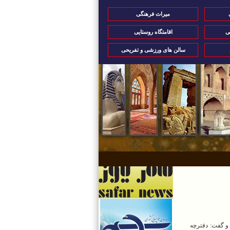
میراث فرهنگی
ی
اقامتگاه روستایی
سالن های ورزشی و تفریحی
 و گفت: دفترچه