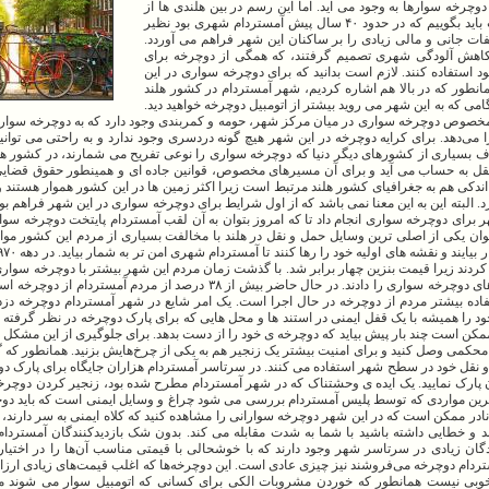
چرخه سوارها به وجود می آید. اما این رسم در بین هلندی ها از
کجا آغاز شد! سوال جالبی است و برای جواب باید بگوییم که در حدود ۴۰ سال پیش آمستردام شهری بود نظیر
لفات جانی و مالی زیادی را بر ساکنان این شهر فراهم می آوردد.
کاهش آلودگی شهری تصمیم گرفتند، که همگی از دوچرخه برای
تفاده کنند. لازم است بدانید که برای دوچرخه سواری در این
انطور که در بالا هم اشاره کردیم، شهر آمستردام در کشور هلند
ی که به این شهر می روید بیشتر از اتومبیل دوچرخه خواهید دید.
ش از ۴۰۰ کیلومتر مسیر مخصوص دوچرخه سواری در میان مرکز شهر، حومه و کمربندی وجود دارد که به دوچرخه سو
 می‌دهد. برای کرایه دوچرخه در این شهر هیچ گونه دردسری وجود ندارد و به راحتی می توان
اف بسیاری از کشورهای دیگر دنیا که دوچرخه سواری را نوعی تفریح می شمارند، در کشور ه
قل به حساب می آید و برای آن مسیرهای مخصوص، قوانین جاده ای و همینطور حقوق قضایی
ی اندکی هم به جغرافیای کشور هلند مرتبط است زیرا اکثر زمین ‌ها در این کشور هموار هستند 
البته این به این معنا نمی باشد که از اول شرایط برای دوچرخه سواری در این شهر فراهم بو
برای دوچرخه سواری انجام داد تا که امروز بتوان به آن لقب آمستردام پایتخت دوچرخه سواری د
عنوان یکی از اصلی ترین وسایل حمل و نقل در هلند با مخالفت بسیاری از مردم این کشور موا
ردند زیرا قیمت بنزین چهار برابر شد. با گذشت زمان مردم این شهر بیشتر با دوچرخه سواری ک
مسئولان شهری اجازه ی توسعه بیشتر مسیرهای دوچرخه سواری را دادند. در حال حاضر بیش از ۳۸ درصد از مر
فاده بیشتر مردم از دوچرخه در حال اجرا است. یک امر شایع در شهر آمستردام دوچرخه دز
د را همیشه با یک قفل ایمنی در استند ها و محل هایی که برای پارک دوچرخه در نظر گرفته 
مکن است چند بار پیش بیاید که دوچرخه ی خود را از دست بدهد. برای جلوگیری از این مشکل پ
 نقل خود در سطح شهر استفاده می کنند. در سرتاسر آمستردام هزاران جایگاه برای پارک دو
آن پارک نمایید. یک ایده ی وحشتناک که در شهر آمستردام مطرح شده بود، زنجیر کردن دوچرخ
ترین مواردی که توسط پلیس آمستردام بررسی می شود چراغ و وسایل ایمنی است که باید دوچ
 نادر ممکن است که در این شهر دوچرخه سوارانی را مشاهده کنید که کلاه ایمنی به سر دارند، 
 و خطایی داشته باشید با شما به شدت مقابله می کند. بدون شک بازدیدکنندگان آمستردام 
گان زیادی در سرتاسر شهر وجود دارند که با خوشحالی با قیمتی مناسب آن‌ها را در اختیار
ردام دوچرخه می‌فروشند نیز چیزی عادی است. این دوچرخه‌ها که اغلب قیمت‌های زیادی ارزانی 
ز خوبی نیست همانطور که خوردن مشروبات الکی برای کسانی که اتومبیل سوار می شوند م