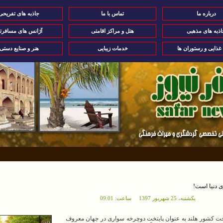
درباره ما
تماس با ما
جاذبه های تفریحی
اذبه های مذهبی
هتل و مراکز اقامتی
آژانس های مسافرت
 غذایی و رستوران ها
خدمات زیبایی
هنر و صنایع دستی
ی دنیا است!
يکشنبه، 25 شهريور 1397 ساعت: 09:01
ت کشور هلند به عنوان پایتخت دوچرخه سواری در جهان معروف