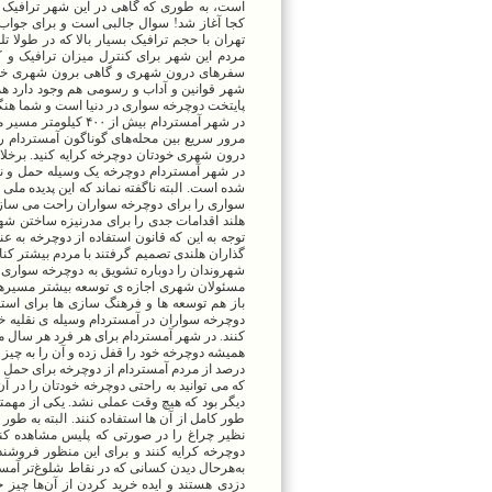
است، به طوری که گاهی در این شهر ترافیک دو
تهران با حجم ترافیک بسیار بالا که در طولا ت
مردم این شهر برای کنترل میزان ترافیک و 
سفرهای درون شهری و گاهی برون شهری خود اس
شهر قوانین و آداب و رسومی هم وجود دارد هم
پایتخت دوچرخه سواری در دنیا است و شما هنگام
در شهر آمستردام بی
مرور سریع بین محله‌های گوناگون آمستردام را
درون شهری خودتان دوچرخه کرایه کنید. برخل
در شهر آمستردام دوچرخه یک وسیله حمل و ن
شده است. البته ناگفته نماند که این پدیده مل
سواری را برای دوچرخه سواران راحت می سازد. 
هلند اقدامات جدی را برای مدرنیزه ساختن شهر 
توجه به این که قانون استفاده از دوچرخه به 
شهروندان را دوباره تشویق به دوچرخه سواری ک
باز هم توسعه ها و فرهنگ سازی ها برای است
دوچرخه سواران در آمستردام وسیله ی نقلیه خو
کنند. در شهر آمستردام برای هر فرد هر سال م
درصد از مردم آمستردام از دوچرخه برای حمل و
که می توانید به راحتی دوچرخه خودتان را در 
دیگر بود که هیچ وقت عملی نشد. یکی از مهم
طور کامل از آن ها استفاده کنند. البته به طور
نظیر چراغ را در صورتی که پلیس مشاهده کند
دوچرخه کرایه کنند و برای این منظور فروشند
به‌هرحال دیدن کسانی که در نقاط شلوغ‌تر آمست
دزدی هستند و ایده خرید کردن از آن‌ها چی