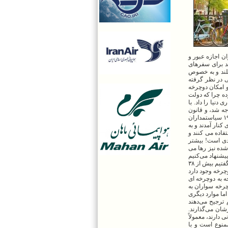
اران اجازه عبور و
ید برای سفرهای
لند و به خصوص
 در نظر گرفته
و امکان دوچرخه
ده چرا که دولت
نیا را داد. با
جه شد، و قانون
گذاران هلندی تصمیم گرفتند با مردم بیشتر کنار بیایند و نقشه‌ های اولیه خود را رها کنند تا آمستردام شهری امن‌ تر به شمار بیاید. در دهه ۱۹۷۰ سیاستمداران
نار آمدند و به
دم آمستردام از دوچرخه استفاده می کنند و
دی است! بیشتر
شده نیز رها می
یشنهاد می‌کنیم
همیشه دوچرخه خود را قفل زده و آن را به چیز محکمی وصل کنید و برای امنیت بیشتر یک زنجیر هم به یکی از چرخ‌هایش بزنید. همانطور که گفتیم بیش از ۳۸
چرخه وجود دارد
ه به دوچرخه ای
رخه سواران به
اما موارد دیگری
ترجیح می‌دهند
شان می‌گذارند.
دارند، معمولاً
منوع است و با