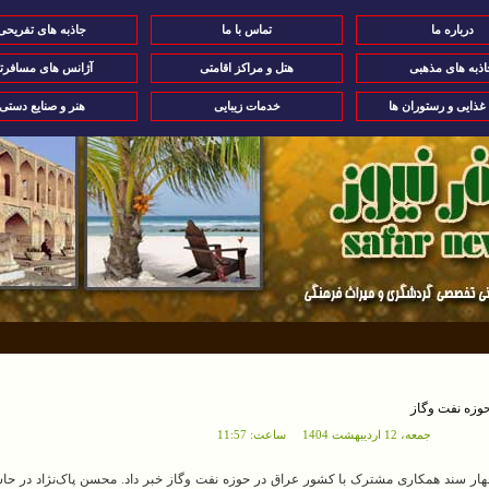
درباره ما
تماس با ما
جاذبه های تفریحی
اذبه های مذهبی
هتل و مراکز اقامتی
آژانس های مسافرت
 غذایی و رستوران ها
خدمات زیبایی
هنر و صنایع دستی
وزه نفت وگاز
جمعه، 12 ارديبهشت 1404 ساعت: 11:57
ار سند همکاری مشترک با کشور عراق در حوزه نفت وگاز خبر داد. محسن پاک‌نژاد در حا