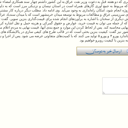
ری که دو هفته قبل به دعوت وزیر نفت عراق به این کشور داشتم چهار سند همکاری امضاء ش
ه مربوط به جمع آوری گازهای همراه است در استان نیسان و نزدیکی مرز است که به دلی
پروژه انجام شود، امکان راه‌اندازی به وجود می‌آید. وی ادامه داد: مطلب دیگر درباره کار مش
ای سرزمینی عراق و مطالعات مربوط به توسعه میدان خرمشهر است که با میدان سندباد ع
ش دیگری از سخنان با اشاره به برآوردهای انجام شده برای قیمت‌گذاری بنزین سوپر، گفت: 
که از جمله می توان به قیمت خرید، عوارض و حقوق گمرکی و هزینه حمل و نقل اشاره کرد. 
هایی محاسبه کند. پس از لحاظ کردن این موارد و جمع بندی آنها، قیمت نهایی به مردم اعلام می
ر نیز گفت: کیفیت بنزین بحثی است که در قالب طرح های کیفی سازی در پالایشگاه های 
شود. بخشی از پالایشگاه ها اکنون بنزین با استاندارد یورو ۴ و یورو ۵ تولید می کنند که با کمیت‌های متفاوتی عرضه می شود. 
بنزین با کیفیت روبرو خواهیم بود.